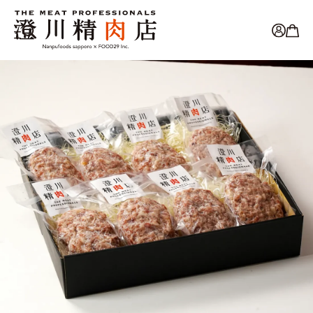
コンテ
ンツに
進む
カ
ー
ト
商品情
報にス
キップ