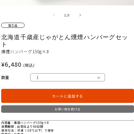
の
1
/
3
加工品
北海道千歳産じゃがとん燻煙ハンバーグセッ
ト
燻煙ハンバーグ150g×8
通
¥6,480
(税込)
常
価
数量
格
カートに追加する
お買い物を続ける
内容量
燻煙ハンバーグ150g×8
消費期限
出荷日より60日間
保存方法
冷凍（-18℃以下）で保存