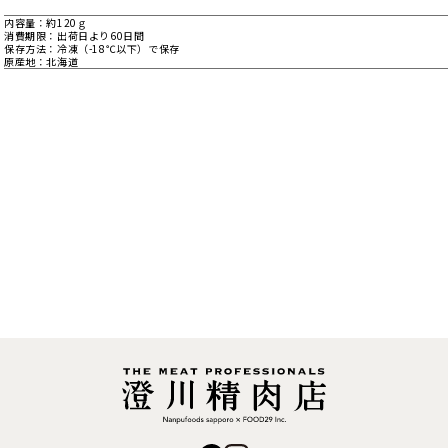
内容量
約120ｇ
消費期限
出荷日より60日間
保存方法
冷凍（-18℃以下）で保存
原産地
北海道