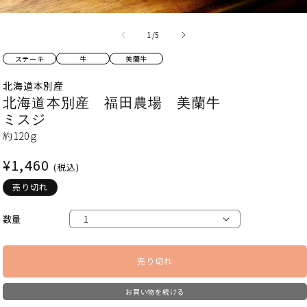
の
1
/
5
ステーキ
牛
美蘭牛
北海道本別産
北海道本別産 福田農場 美蘭牛
ミスジ
約120ｇ
通
¥1,460
(税込)
常
売り切れ
価
格
数量
売り切れ
お買い物を続ける