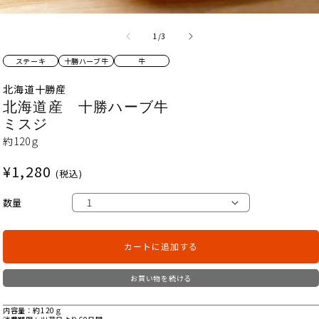
の
1
/
3
ステーキ
十勝ハーブ牛
牛
北海道十勝産
北海道産 十勝ハーブ牛
ミスジ
約120ｇ
通
¥1,280
(税込)
常
価
数量
格
カートに追加する
お買い物を続ける
内容量
約120ｇ