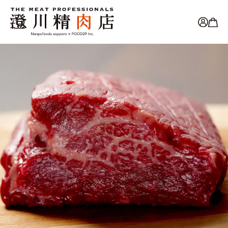
コンテ
ンツに
進む
カ
ー
ト
商品情
報にス
キップ